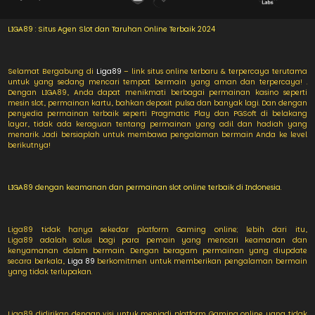
LIGA89 : Situs Agen Slot dan Taruhan Online Terbaik 2024
Selamat Bergabung di
Liga89
– link situs online terbaru & terpercaya terutama
untuk yang sedang mencari tempat bermain yang aman dan terpercaya! .
Dengan LIGA89, Anda dapat menikmati berbagai permainan kasino seperti
mesin slot, permainan kartu, bahkan deposit pulsa dan banyak lagi. Dan dengan
penyedia permainan terbaik seperti Pragmatic Play dan PGSoft di belakang
layar, tidak ada keraguan tentang permainan yang adil dan hadiah yang
menarik. Jadi bersiaplah untuk membawa pengalaman bermain Anda ke level
berikutnya!
LIGA89 dengan keamanan dan permainan slot online terbaik di Indonesia.
Liga89 tidak hanya sekedar platform Gaming online; lebih dari itu,
Liga89 adalah solusi bagi para pemain yang mencari keamanan dan
kenyamanan dalam bermain. Dengan beragam permainan yang diupdate
secara berkala,
Liga 89
berkomitmen untuk memberikan pengalaman bermain
yang tidak terlupakan.
Liga89 didirikan dengan visi untuk menjadi platform Gaming online yang tidak