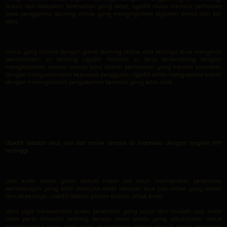
terkini dan kebijakan keamanan yang ketat, Liga89 mulai menarik perhatian
para penggemar Gaming online yang menginginkan layanan prima dan fair
play.
Untuk yang tertarik dengan game Gaming online, ada baiknya terus mengikuti
pembahasan ini tentang Liga89. Platform ini terus berkembang dengan
menghadirkan inovasi-inovasi baru dalam permainan yang mereka tawarkan.
Dengan mengutamakan kepuasan pengguna, Liga89 selalu mengupdate sistem
dengan meningkatkan pengalaman bermain yang lebih baik.
LIGA89 adalah situs judi slot online terbaik di Indonesia dengan tingkat RTP
tertinggi.
Jadi Anda dapat yakin bahwa mesin slot akan memberikan persentase
kemenangan yang lebih besar.jika Anda mencari situs judi online yang aman
dan terpercaya, LIGA89 adalah pilihan terbaik untuk Anda.
Kami juga menawarkan proses penarikan yang cepat dan mudah. Jadi Anda
tidak perlu khawatir tentang berapa lama waktu yang dibutuhkan untuk
mendapatkan uang Anda. Kami memastikan bahwa seluruh proses penarikan