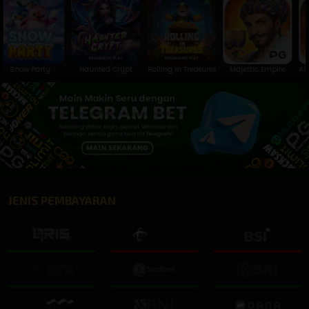
Haunted Crypt
Rolling in Treasures
Majestic Empire
Alibaba's Cave of Fortune
JENIS PEMBAYARAN